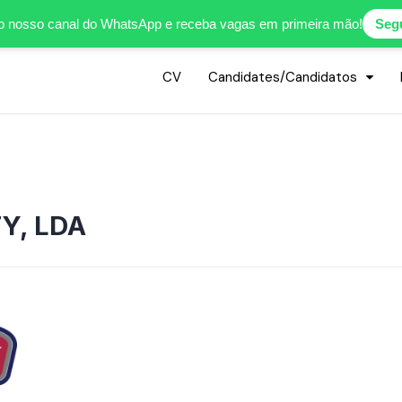
o nosso canal do WhatsApp e receba vagas em primeira mão!
Segu
CV
Candidates/Candidatos
Y, LDA