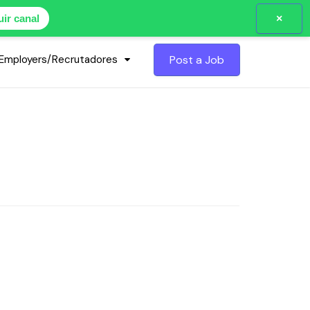
×
ir canal
Employers/Recrutadores
Post a Job