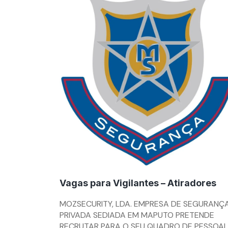
Vagas para Vigilantes – Atiradores
By
MOZSECURITY, LDA. EMPRESA DE SEGURANÇ
admn
PRIVADA SEDIADA EM MAPUTO PRETENDE
RECRUTAR PARA O SEU QUADRO DE PESSOAL