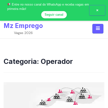
Entre no nosso canal do WhatsApp e receba vagas em
primeira mão!
×
Seguir canal
Skip
Mz Emprego
to
content
Vagas 2026
Categoria:
Operador