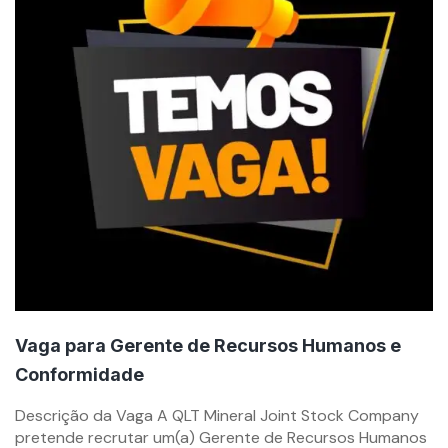
Vaga para Gerente de Recursos Humanos e
Conformidade
By
Descrição da Vaga A QLT Mineral Joint Stock Company
mzemprego.com
pretende recrutar um(a) Gerente de Recursos Humanos