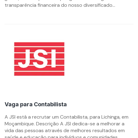
transparência financeira do nosso diversificado...
Vaga para Contabilista
By
A JSI está a recrutar um Contabilista, para Lichinga, em
mzemprego.com
Moçambique. Descrição A JSI dedica-se a melhorar a
vida das pessoas através de melhores resultados em
saúde e educação para indivíduos e comunidades.