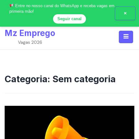
Entre no nosso canal do WhatsApp e receba vagas em
primeira mão!
×
Seguir canal
Skip
Mz Emprego
to
content
Vagas 2026
Categoria:
Sem categoria