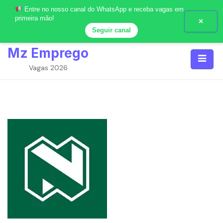
Entre no nosso canal do WhatsApp e receba vagas em
primeira mão!
×
Seguir canal
Skip
Mz Emprego
to
content
Vagas 2026