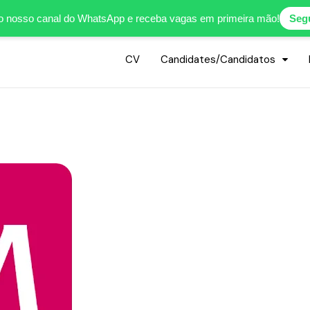
o nosso canal do WhatsApp e receba vagas em primeira mão!
Segu
CV
Candidates/Candidatos