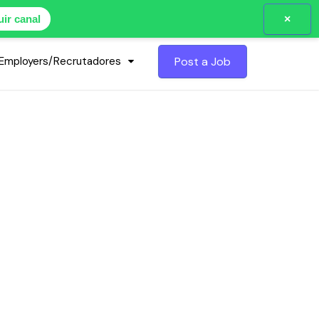
×
ir canal
Employers/Recrutadores
Post a Job