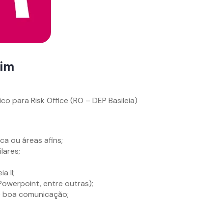
Bim
co para Risk Office (RO – DEP Basileia)
ca ou áreas afins;
lares;
a II;
Powerpoint, entre outras);
 e boa comunicação;