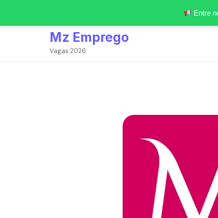
Entre n
Skip
Mz Emprego
to
content
Vagas 2026