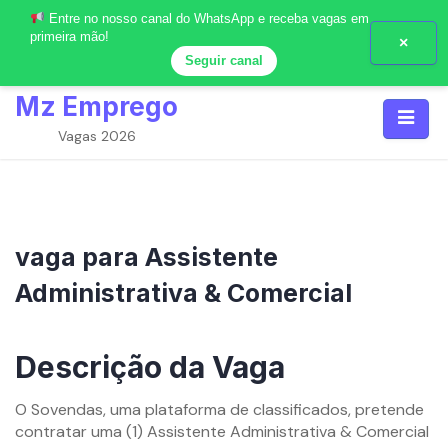
Entre no nosso canal do WhatsApp e receba vagas em
primeira mão!
×
Seguir canal
Skip
Mz Emprego
to
content
Vagas 2026
vaga para Assistente
Administrativa & Comercial
By
mzemprego.com
Descrição da Vaga
O Sovendas, uma plataforma de classificados, pretende
contratar uma (1) Assistente Administrativa & Comercial