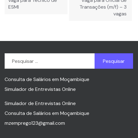
vaga para Técnico de
Vaga para Oficial de
Post
ESMI
Transações (m/f) – 3
vagas
Pesquisar
por:
Consulta de Salários em Moçambique
Simulador de Entrevistas Online
Simulador de Entrevistas Online
Consulta de Salários em Moçambique
mzemprego123@gmail.com