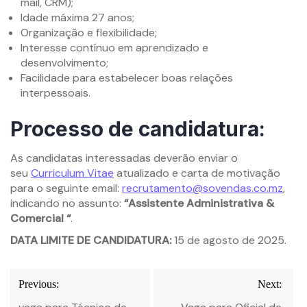
mail, CRM);
Idade máxima 27 anos;
Organização e flexibilidade;
Interesse contínuo em aprendizado e
desenvolvimento;
Facilidade para estabelecer boas relações
interpessoais.
Processo de candidatura:
As candidatas interessadas deverão enviar o
seu
Curriculum Vitae
atualizado e carta de motivação
para o seguinte email:
recrutamento@sovendas.co.mz
,
indicando no assunto:
“Assistente Administrativa &
Comercial “
.
DATA LIMITE DE CANDIDATURA:
15 de agosto de 2025.
Navegação
Previous:
Next:
de