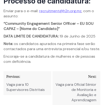
Processo de candidatura:
Enviar para o e-mail:
recruitment@h2n.org.mz
, com o
assunto:
“Community Engagement Senior Officer – EU SOU
CAPAZ – [Nome do Candidato]”
DATA LIMITE DE CANDIDATURA:
19 de Junho de 2025
Nota:
os candidatos apurados na primeira fase serão
contactados para uma entrevista presencial e/ou teste.
Encoraja-se a candidatura de mulheres e de pessoas
com deficiência.
Navegação
Previous:
Next:
de
Vaga para 10
Vaga para Oficial Sénior
Post
Supervisores Distritais
de Monitoria e
Avaliação e
Aprendizagem