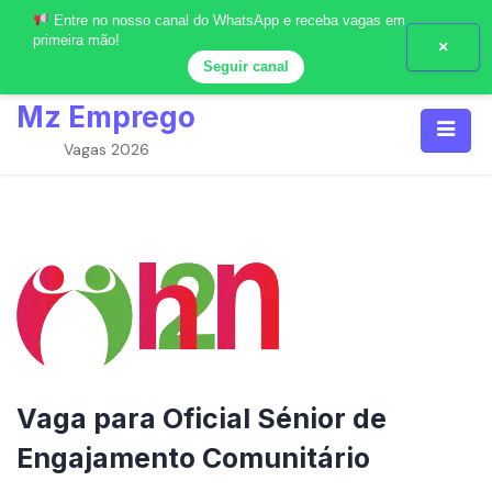
Entre no nosso canal do WhatsApp e receba vagas em
primeira mão!
×
Seguir canal
Skip
Mz Emprego
to
content
Vagas 2026
Vaga para Oficial Sénior de
Engajamento Comunitário