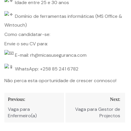
Idade entre 25 e 30 anos
Domínio de ferramentas informáticas (MS Office &
Wintouch)
Como candidatar-se:
Envie o seu CV para:
E-mail: rh@micasuseguranca.com
WhatsApp: +258 85 241 6782
Não perca esta oportunidade de crescer connosco!
Navegação
Previous:
Next:
de
Vaga para
Vaga para Gestor de
Post
Enfermeiro(a)
Projectos