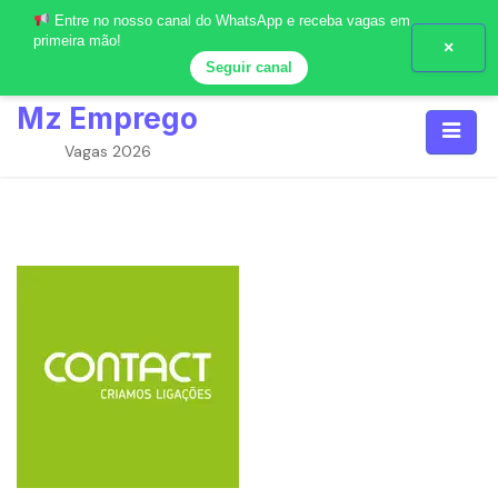
Entre no nosso canal do WhatsApp e receba vagas em
primeira mão!
×
Seguir canal
Skip
Mz Emprego
to
content
Vagas 2026