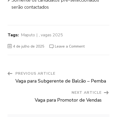
Somente os candidatos pré-seleccionados
serão contactados
Tags:
Maputo
,
vagas 2025
on
4 de julho de 2025
Leave a Comment
Vagas
para
(3)
Team
Leader
do
Projecto
Post
PREVIOUS ARTICLE
Província
de
Vaga para Subgerente de Balcão – Pemba
Cabo
Navigation
Delgado,
Niassa
NEXT ARTICLE
e
Sofala
Vaga para Promotor de Vendas