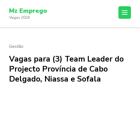
Skip
Mz Emprego
to
Vagas 2026
content
(Press
Enter)
Gestão
Vagas para (3) Team Leader do
Projecto Província de Cabo
Delgado, Niassa e Sofala