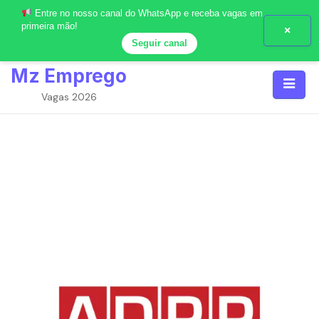
Entre no nosso canal do WhatsApp e receba vagas em
primeira mão!
×
Seguir canal
Skip
Mz Emprego
to
content
Vagas 2026