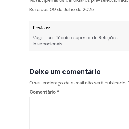
Nota
: Apenas os candidatos pré-seleccionado
Beira aos 09 de Julho de 2025
Navegação
Previous:
de
Vaga para Técnico superior de Relações
Post
Internacionais
Deixe um comentário
O seu endereço de e-mail não será publicado.
Comentário
*