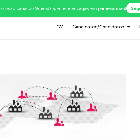
o nosso canal do WhatsApp e receba vagas em primeira mão!
Segu
CV
Candidates/Candidatos