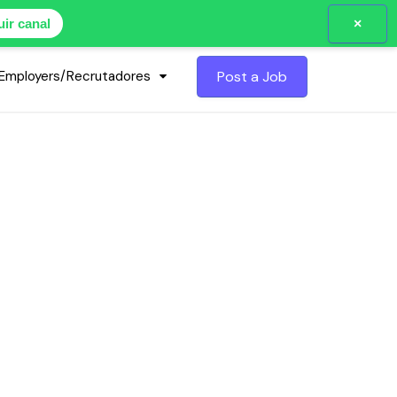
×
ir canal
Employers/Recrutadores
Post a Job