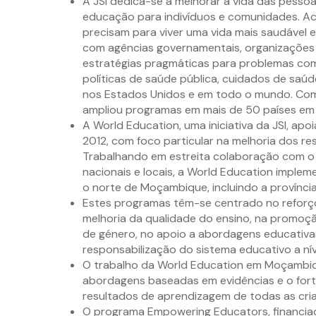
A JSI dedica-se a melhorar a vida das pesso
educação para indivíduos e comunidades. A
precisam para viver uma vida mais saudável e a
com agências governamentais, organizações 
estratégias pragmáticas para problemas co
políticas de saúde pública, cuidados de sa
nos Estados Unidos e em todo o mundo. Como
ampliou programas em mais de 50 países e
A World Education, uma iniciativa da JSI, 
2012, com foco particular na melhoria dos r
Trabalhando em estreita colaboração com o 
nacionais e locais, a World Education implem
o norte de Moçambique, incluindo a provínci
Estes programas têm-se centrado no reforço
melhoria da qualidade do ensino, na promoçã
de género, no apoio a abordagens educativas 
responsabilização do sistema educativo a nível
O trabalho da World Education em Moçambiq
abordagens baseadas em evidências e o fort
resultados de aprendizagem de todas as cri
O programa Empowering Educators, financiad