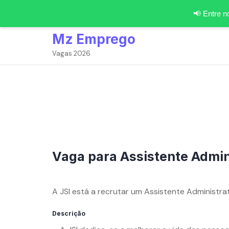
📢 Entre 
Skip
Mz Emprego
to
content
Vagas 2026
Vaga para Assistente Admin
By
mzemprego.com
A JSI está a recrutar um Assistente Administra
Descrição