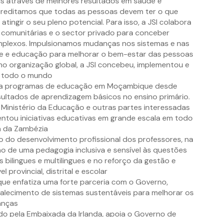
as através de melhores resultados em saúde e
creditamos que todas as pessoas devem ter o que
tingir o seu pleno potencial. Para isso, a JSI colabora
comunitárias e o sector privado para conceber
mplexos. Impulsionamos mudanças nos sistemas e nas
úde e educação para melhorar o bem-estar das pessoas
 organização global, a JSI concebeu, implementou e
m todo o mundo
apoia programas de educação em Moçambique desde
esultados de aprendizagem básicos no ensino primário.
Ministério da Educação e outras partes interessadas
entou iniciativas educativas em grande escala em todo
a da Zambézia
 do desenvolvimento profissional dos professores, na
o de uma pedagogia inclusiva e sensível às questões
bilingues e multilingues e no reforço da gestão e
 provincial, distrital e escolar
ue enfatiza uma forte parceria com o Governo,
alecimento de sistemas sustentáveis para melhorar os
anças
o pela Embaixada da Irlanda, apoia o Governo de