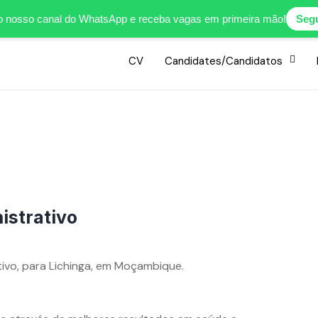
no nosso canal do WhatsApp e receba vagas em primeira mão!
Segu
CV
Candidates/Candidatos
istrativo
tivo, para Lichinga, em Moçambique.