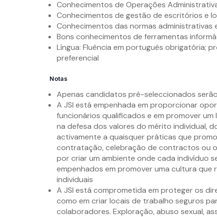
Conhecimentos de Operações Administrativa
Conhecimentos de gestão de escritórios e lo
Conhecimentos das normas administrativas e
Bons conhecimentos de ferramentas informáti
Língua: Fluência em português obrigatória; pr
preferencial
Notas
Apenas candidatos pré-seleccionados serã
A JSI está empenhada em proporcionar opor
funcionários qualificados e em promover um l
na defesa dos valores do mérito individual, 
activamente a quaisquer práticas que promov
contratação, celebração de contractos ou o
por criar um ambiente onde cada indivíduo s
empenhados em promover uma cultura que rec
individuais
A JSI está comprometida em proteger os dir
como em criar locais de trabalho seguros par
colaboradores. Exploração, abuso sexual, asséd