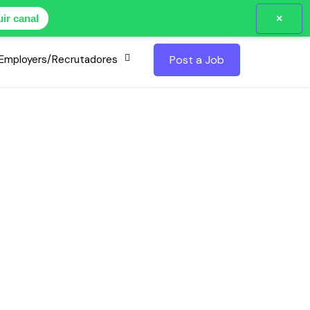
×
ir canal
Employers/Recrutadores
Post a Job