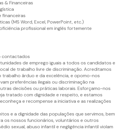
s & Financeiras
gística
 financeiras
cas (MS Word, Excel, PowerPoint, etc.)
oficiência profissional em inglês fortemente
o contactados
tunidades de emprego iguais a todos os candidatos e
ocal de trabalho livre de discriminação. Acreditamos
do trabalho árduo e da excelência, e opomo-nos
am preferências ilegais ou discriminação na
utras decisões ou práticas laborais. Esforçamo-nos
eja tratado com dignidade e respeito, e estamos
onheça e recompense a iniciativa e as realizações
eitos e a dignidade das populações que servimos, bem
a os nossos funcionários, voluntários e outros
io sexual, abuso infantil e negligência infantil violam