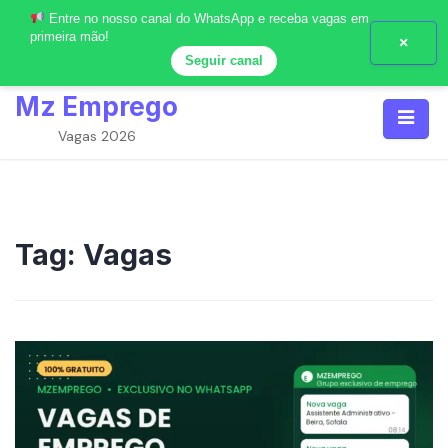
Entre no nosso canal do WhatsApp e receba vagas em
primeira mão!
×
Seguir canal
Skip
Mz Emprego
to
content
Vagas 2026
Tag:
Vagas