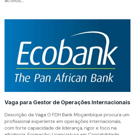
activos;...
Vaga para Gestor de Operações Internacionais
By
Descrição da Vaga O FDH Bank Moçambique procura um
mzemprego.com
profissional experiente em operações internacionais,
com forte capacidade de liderança, rigor e foco na
eficiência. Formação: Licenciatura em Contabilidade,