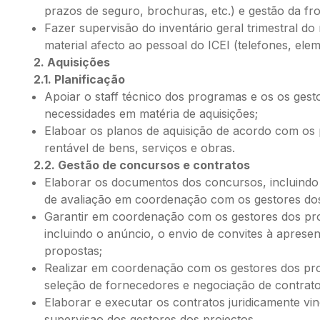
prazos de seguro, brochuras, etc.) e gestão da fr
Fazer supervisão do inventário geral trimestral do m
material afecto ao pessoal do ICEI (telefones, ele
2. Aquisições
2.1. Planificação
Apoiar o staff técnico dos programas e os os gest
necessidades em matéria de aquisições;
Elaboar os planos de aquisição de acordo com os p
rentável de bens, serviços e obras.
2.2. Gestão de concursos e contratos
Elaborar os documentos dos concursos, incluindo e
de avaliação em coordenação com os gestores dos 
Garantir em coordenação com os gestores dos pro
incluindo o anúncio, o envio de convites à aprese
propostas;
Realizar em coordenação com os gestores dos pro
seleção de fornecedores e negociação de contrato
Elaborar e executar os contratos juridicamente v
supervisao dos gestores dos projectos.