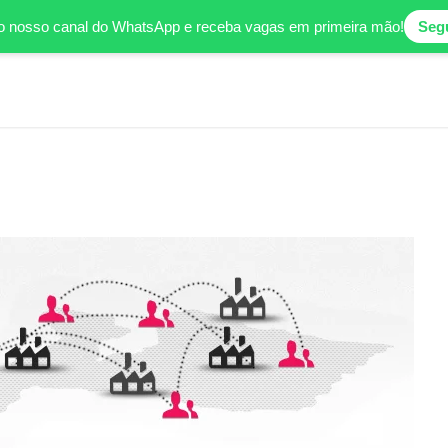
o nosso canal do WhatsApp e receba vagas em primeira mão!
Segu
CV
Candidates/Candidato