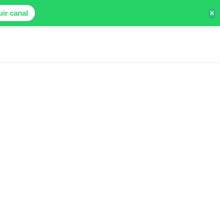
×
ir canal
s
Employers/Recrutadores
Post a Job