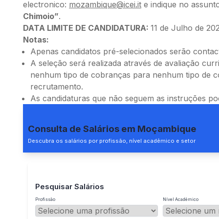
electronico:
mozambique@icei.it
e indique no assunt
Chimoio”
.
DATA LIMITE DE CANDIDATURA:
11 de Julho de 20
Notas:
Apenas candidatos pré-selecionados serão contac
A seleção será realizada através de avaliação cu
nenhum tipo de cobranças para nenhum tipo de c
recrutamento.
As candidaturas que não seguem as instruções pod
Consulta de Salários em Moçambique
Descubra os salários por profissão, nível acadêmico e setor
Pesquisar Salários
Profissão
Nível Acadêmico